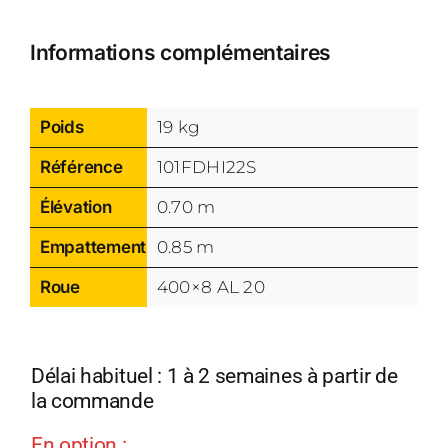
Informations complémentaires
Poids
19 kg
Référence
101FDHI22S
Élévation
0.70 m
Empattement
0.85 m
Roue
400×8 AL 20
Délai habituel : 1 à 2 semaines à partir de
la commande
En option :