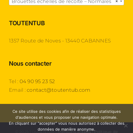
Brouettes échelles de récolte – Normales
×
TOUTENTUB
1357 Route de Noves - 13440 CABANNES
Nous contacter
Tel :
04 90 95 23 52
Email :
contact@toutentub.com
Ce site utilise des cookies afin de réaliser des statistiques
d'audiences et vous proposer une navigation optimale.
En cliquant sur "accepter" vous nous autorisez à collecter des
données de manière anonyme.
© 2025 TOUTENTUB |
Mentions légales
|
Politique de