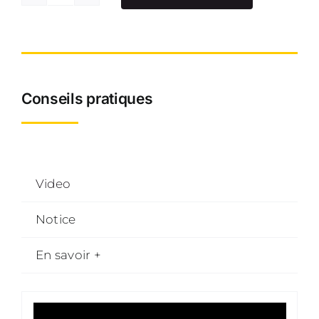
quantité
de
Brouette
échelle
de
Conseils pratiques
cueillette
/
récolte
HI
Video
7
CONFORME
Notice
FD
En savoir +