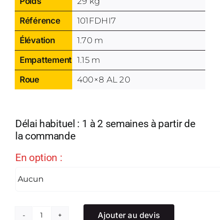
Poids
29 kg
Référence
101FDHI7
Élévation
1.70 m
Empattement
1.15 m
Roue
400×8 AL 20
Délai habituel : 1 à 2 semaines à partir de
la commande
En option :
Ajouter au devis