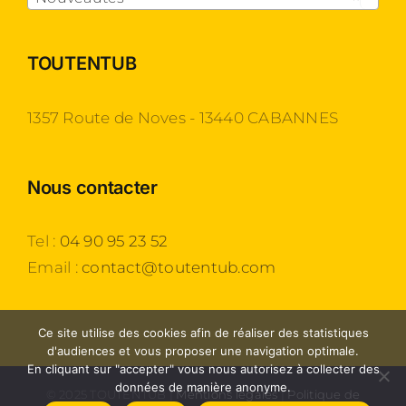
TOUTENTUB
1357 Route de Noves - 13440 CABANNES
Nous contacter
Tel :
04 90 95 23 52
Email :
contact@toutentub.com
Ce site utilise des cookies afin de réaliser des statistiques
d'audiences et vous proposer une navigation optimale.
En cliquant sur "accepter" vous nous autorisez à collecter des
données de manière anonyme.
© 2025 TOUTENTUB |
Mentions légales
|
Politique de