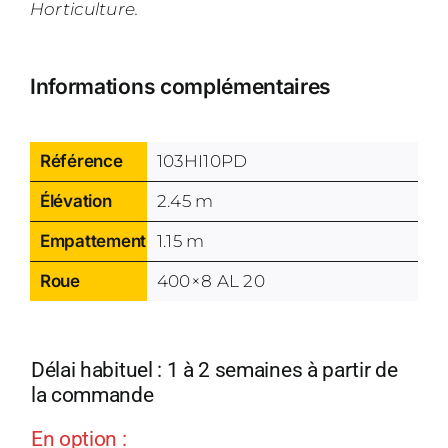
Horticulture.
Informations complémentaires
Référence
103HI10PD
Élévation
2.45 m
Empattement
1.15 m
Roue
400×8 AL 20
Délai habituel : 1 à 2 semaines à partir de
la commande
En option :