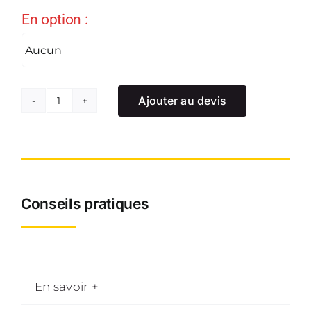
En option :
Ajouter au devis
quantité
de
Brouette
maraichère
Conseils pratiques
En savoir +