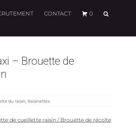
CRUTEMENT
CONTACT
0
xi – Brouette de
in
ette du raisin
,
Raisinettes
te de cueillette raisin / Brouette de récolte