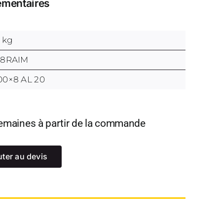
émentaires
9 kg
08RAIM
00×8 AL 20
 semaines à partir de la commande
uter au devis