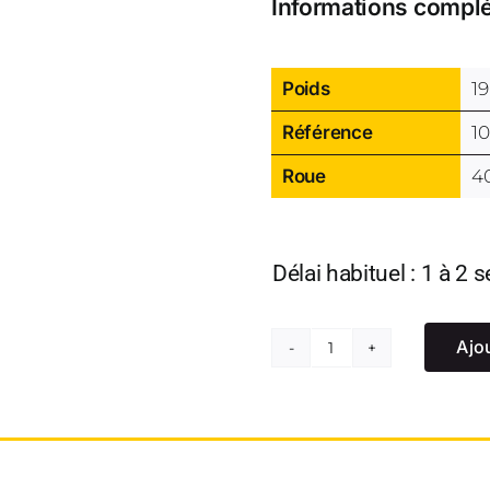
Informations compl
Poids
1
Référence
1
Roue
4
Délai habituel : 1 à 2
Ajo
quantité
de
Raisinette
maxi
-