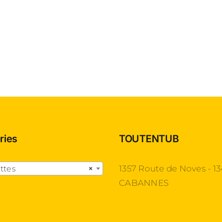
ries
TOUTENTUB

1357 Route de Noves - 1
ttes
×
CABANNES