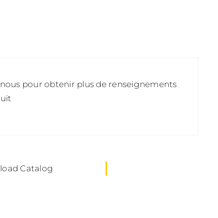
Brouette
de
cueillette
raisin
nous pour obtenir plus de renseignements
uit
oad Catalog