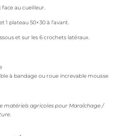
 face au cueilleur.
t 1 plateau 50×30 à l’avant.
sous et sur les 6 crochets latéraux.
e
able à bandage ou roue increvable mousse
de matériels agricoles pour Maraîchage /
ture.