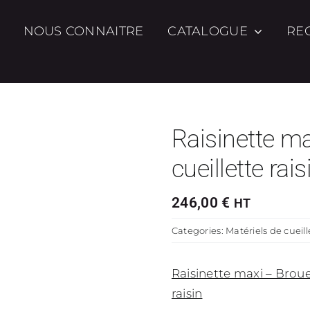
NOUS CONNAITRE
CATALOGUE
RE
Raisinette ma
cueillette rais
246,00
€
HT
Categories:
Matériels de cueill
Raisinette maxi – Brouet
raisin