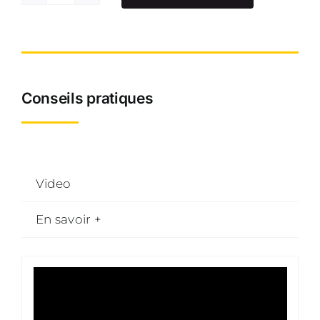
quantité
de
Diable
fourches
roues
Conseils pratiques
gonflables
Video
En savoir +