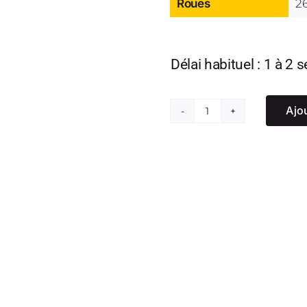
Roues
2
Délai habituel : 1 à 2
Ajo
quantité
de
Diable
messager
palette
courte
roues
gonflables