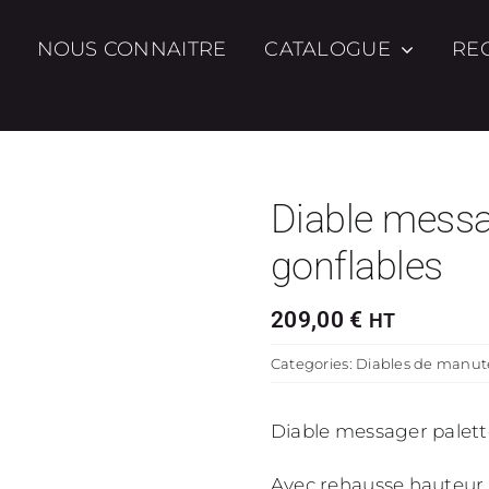
NOUS CONNAITRE
CATALOGUE
RE
Diable messa
gonflables
209,00
€
HT
Categories:
Diables de manut
Diable messager palett
Avec rehausse hauteur 