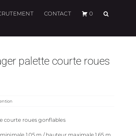
CRUTEMENT
CONTACT
0
ger palette courte roues
ention
e courte roues gonflables
minimale 1.05 m / hauteur maximale 1.65 m