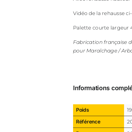
Vidéo de la rehausse ci
Palette courte largeur 
Fabrication française 
pour Maraîchage / Arbor
Informations compl
Poids
1
Référence
2