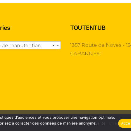
ries
TOUTENTUB

1357 Route de Noves - 1
s de manutention
×
CABANNES
atistiques d'audiences et vous proposer une navigation optimale.
TENTUB |
Mentions légales
|
Politique de confidentialité
| Une créati
torisez à collecter des données de manière anonyme.
Acce