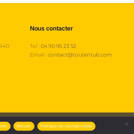
Nous contacter
3440
Tel :
04 90 95 23 52
Email :
contact@toutentub.com
on
Agence 54
pter
Refuser
Politique de confidentialité