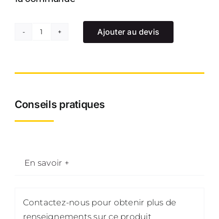
Ajouter au devis
quantité
de
Diable
messager
palette
Conseils pratiques
roues
increvables
En savoir +
Contactez-nous pour obtenir plus de
renseignements sur ce produit