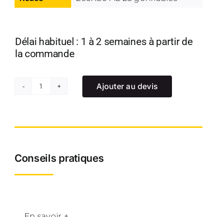
Délai habituel : 1 à 2 semaines à partir de
la commande
Ajouter au devis
quantité
de
Diable
porte
pot
Conseils pratiques
et
poubelle
roues
gonflables
En savoir +