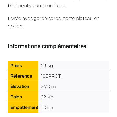
bâtiments, constructions…
Livrée avec garde corps, porte plateau en
option.
Informations complémentaires
Poids
29 kg
Référence
106PRO11
Élévation
2.70 m
Poids
22 Kg
Empattement
1.15 m