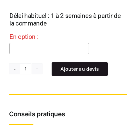
Délai habituel : 1 à 2 semaines à partir de
la commande
En option :
Ajouter au devis
quantité
de
Échelle
Provençale
11
Conseils pratiques
marches