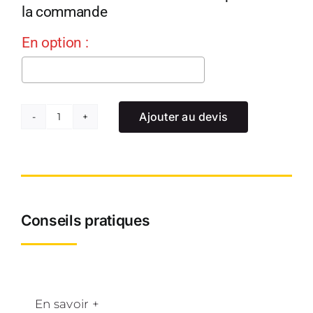
la commande
En option :
Ajouter au devis
quantité
de
Échelle
Provençale
8
Conseils pratiques
marches
En savoir +