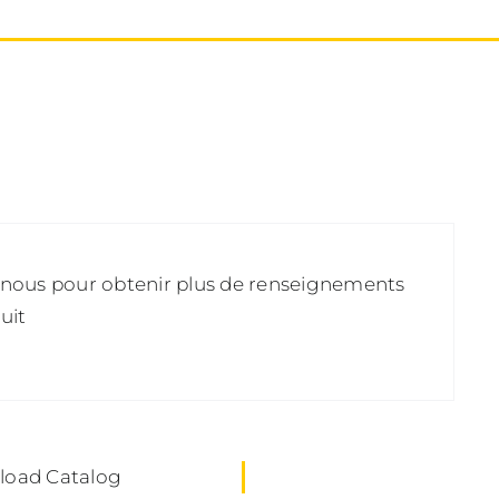
Table
d'emballage
toutes
positions
90
nous pour obtenir plus de renseignements
uit
oad Catalog