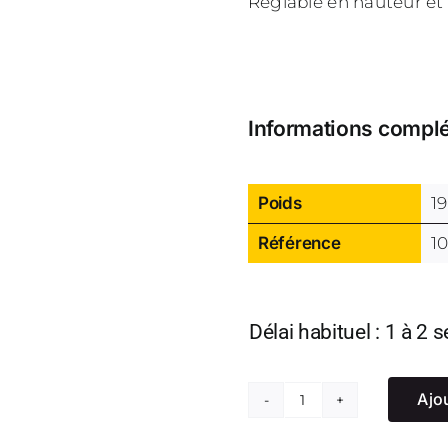
Réglable en hauteur et 
Informations compl
Poids
1
Référence
1
Délai habituel : 1 à 2
Ajo
quantité
de