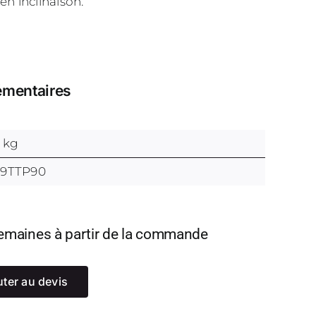
en inclinaison.
émentaires
9 kg
09TTP90
 semaines à partir de la commande
uter au devis