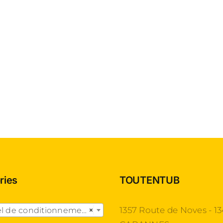
ries
TOUTENTUB

1357 Route de Noves - 1
l de conditionnement
×