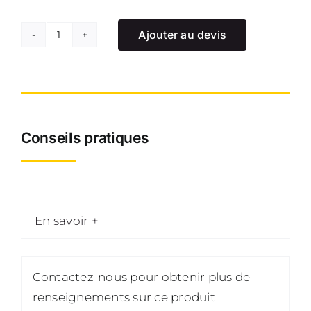
Ajouter au devis
quantité
de
Chariot
à
volant
Conseils pratiques
de
palissage
sur
roues
En savoir +
sans
réhausse
Contactez-nous pour obtenir plus de
renseignements sur ce produit