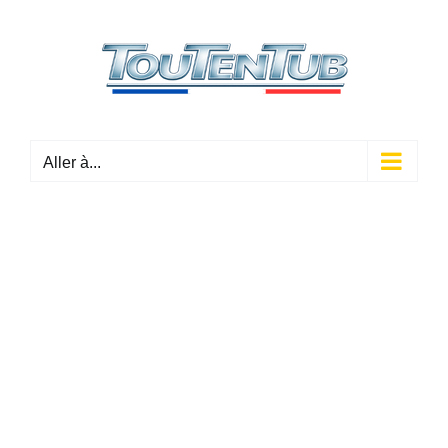
Passer
au
contenu
Aller à...