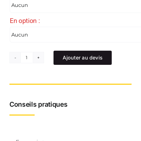
En option :
Ajouter au devis
quantité
de
Landau
de
cueillette
Conseils pratiques
/
récolte