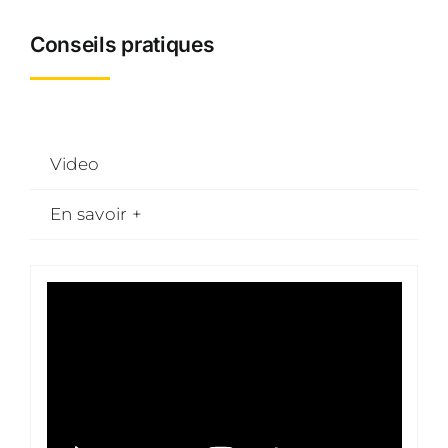
de
Conseils pratiques
récolte
d'olives
filet
Pélican*
Video
En savoir +