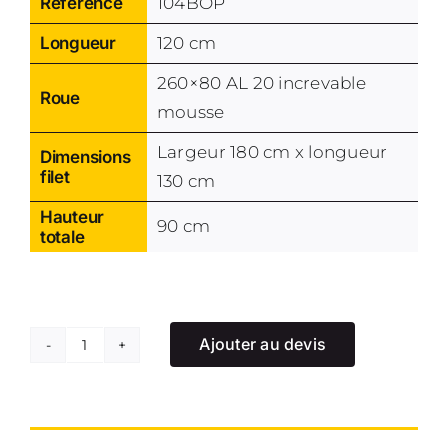
Référence
104BOP
Longueur
120 cm
260×80 AL 20 increvable
Roue
mousse
Largeur 180 cm x longueur
Dimensions
filet
130 cm
Hauteur
90 cm
totale
Ajouter au devis
quantité
de
Brouette
parapluie