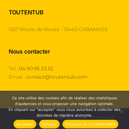
TOUTENTUB
1357 Route de Noves - 13440 CABANNES
Nous contacter
Tel :
04 90 95 23 52
Email :
contact@toutentub.com
Ce site utilise des cookies afin de réaliser des statistiques
d'audiences et vous proposer une navigation optimale.
En cliquant sur "accepter" vous nous autorisez à collecter des
données de manière anonyme.
© 2025 TOUTENTUB |
Mentions légales
|
Politique de
confidentialité
| Une création
Agence 54
Accepter
Refuser
Politique de confidentialité