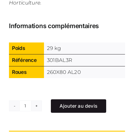
Horticulture.
Informations complémentaires
Poids
29 kg
Référence
301BAL3R
Roues
260X80 AL20
Ajouter au devis
quantité
de
Chariot