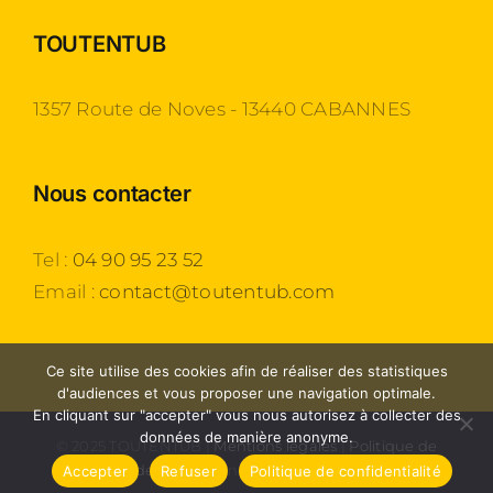
TOUTENTUB
1357 Route de Noves - 13440 CABANNES
Nous contacter
Tel :
04 90 95 23 52
Email :
contact@toutentub.com
Ce site utilise des cookies afin de réaliser des statistiques
d'audiences et vous proposer une navigation optimale.
En cliquant sur "accepter" vous nous autorisez à collecter des
données de manière anonyme.
© 2025 TOUTENTUB |
Mentions légales
|
Politique de
confidentialité
| Une création
Agence 54
Accepter
Refuser
Politique de confidentialité