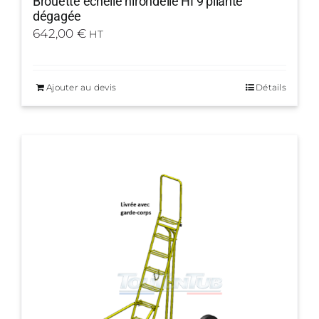
Brouette échelle hirondelle HI 9 pliante
dégagée
642,00
€
HT
Ajouter au devis
Détails