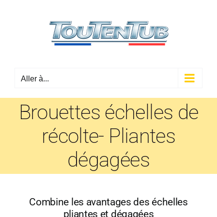
Passer
au
contenu
Aller à...
Brouettes échelles de
récolte- Pliantes
dégagées
Combine les avantages des échelles
pliantes et dégagées