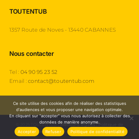
TOUTENTUB
1357 Route de Noves - 13440 CABANNES
Nous contacter
Tel :
04 90 95 23 52
Email :
contact@toutentub.com
Ce site utilise des cookies afin de réaliser des statistiques
d'audiences et vous proposer une navigation optimale.
En cliquant sur "accepter" vous nous autorisez à collecter des
données de manière anonyme.
© 2025 TOUTENTUB |
Mentions légales
|
Politique de
confidentialité
| Une création
Agence 54
Accepter
Refuser
Politique de confidentialité