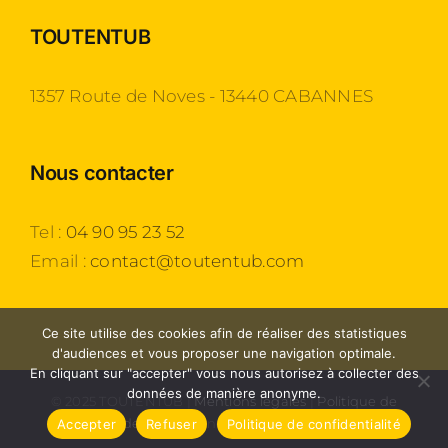
TOUTENTUB
1357 Route de Noves - 13440 CABANNES
Nous contacter
Tel :
04 90 95 23 52
Email :
contact@toutentub.com
Ce site utilise des cookies afin de réaliser des statistiques
d'audiences et vous proposer une navigation optimale.
En cliquant sur "accepter" vous nous autorisez à collecter des
données de manière anonyme.
© 2025 TOUTENTUB |
Mentions légales
|
Politique de
confidentialité
| Une création
Agence 54
Accepter
Refuser
Politique de confidentialité