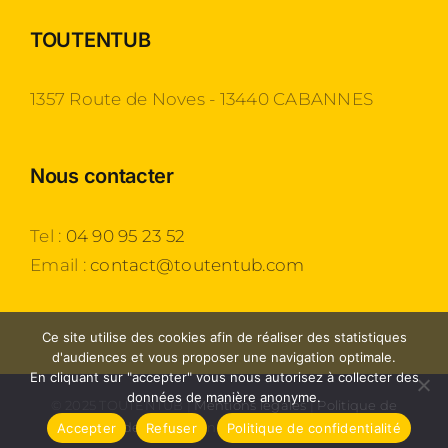
TOUTENTUB
1357 Route de Noves - 13440 CABANNES
Nous contacter
Tel :
04 90 95 23 52
Email :
contact@toutentub.com
Ce site utilise des cookies afin de réaliser des statistiques
d'audiences et vous proposer une navigation optimale.
En cliquant sur "accepter" vous nous autorisez à collecter des
données de manière anonyme.
© 2025 TOUTENTUB |
Mentions légales
|
Politique de
confidentialité
| Une création
Agence 54
Accepter
Refuser
Politique de confidentialité