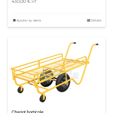
430,00
€
HT
Ajouter au devis
Détails
Chariot horticole