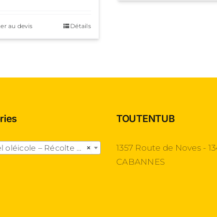
er au devis
Détails
ries
TOUTENTUB

1357 Route de Noves - 1
léicole – Récolte des olives
×
CABANNES