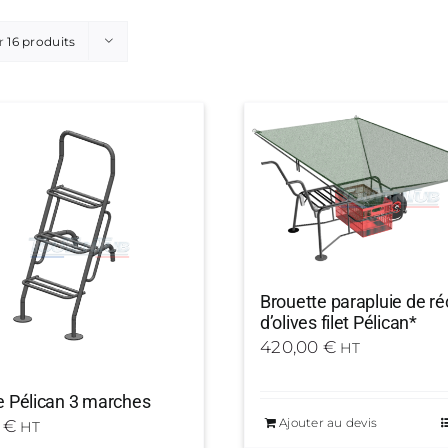
r
16 produits
Brouette parapluie de ré
d’olives filet Pélican*
420,00
€
HT
e Pélican 3 marches
Ajouter au devis
0
€
HT