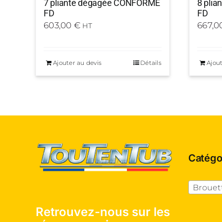
7 pliante dégagée CONFORME
8 pli
FD
FD
603,00
€
667,0
HT
Ajouter au devis
Détails
Ajout
Catégo
Brouettes éc
Retrouvez-nous sur les