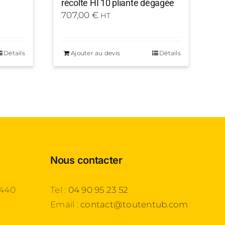
récolte HI 10 pliante dégagée
707,00
€
HT
Détails
Ajouter au devis
Détails
Nous contacter
3440
Tel :
04 90 95 23 52
Email :
contact@toutentub.com