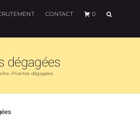
CRUTEMENT
CONTACT
0
tes dégagées
colte- Pliantes dégagées
gées