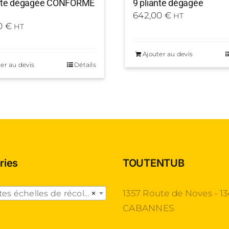
ante dégagée CONFORME
9 pliante dégagée
642,00
€
HT
0
€
HT
Ajouter au devis
er au devis
Détails
ries
TOUTENTUB

1357 Route de Noves - 1
helles de récolte- Pliantes dégagées
×
CABANNES