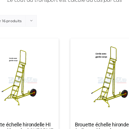
Le coût du transport est calculé au cas par cas
r
16 produits
te échelle hirondelle HI
Brouette échelle hironde