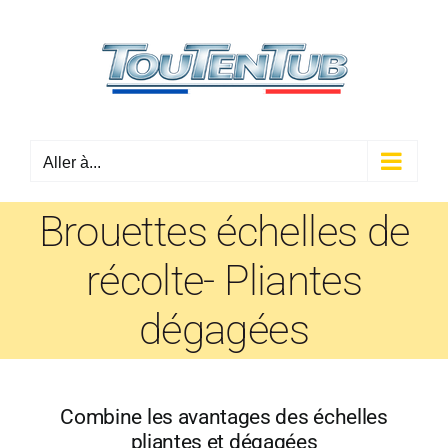
Passer
au
contenu
Aller à...
Brouettes échelles de
récolte- Pliantes
dégagées
Combine les avantages des échelles
pliantes et dégagées