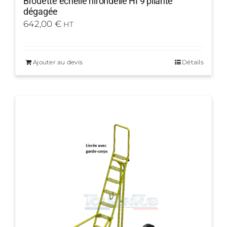
Brouette échelle hirondelle HI 9 pliante
dégagée
642,00
€
HT
Ajouter au devis
Détails