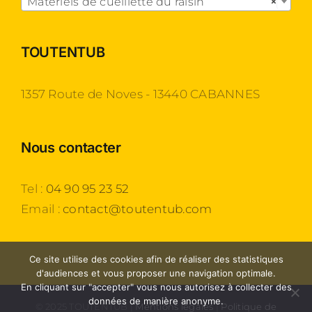
Matériels de cueillette du raisin
×
TOUTENTUB
1357 Route de Noves - 13440 CABANNES
Nous contacter
Tel :
04 90 95 23 52
Email :
contact@toutentub.com
Ce site utilise des cookies afin de réaliser des statistiques
d'audiences et vous proposer une navigation optimale.
En cliquant sur "accepter" vous nous autorisez à collecter des
données de manière anonyme.
© 2025 TOUTENTUB |
Mentions légales
|
Politique de