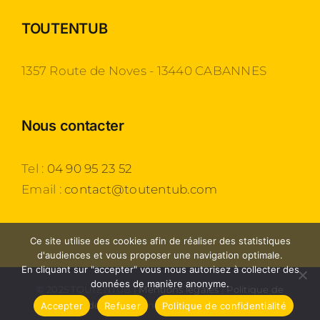
TOUTENTUB
1357 Route de Noves - 13440 CABANNES
Nous contacter
Tel :
04 90 95 23 52
Email :
contact@toutentub.com
Ce site utilise des cookies afin de réaliser des statistiques
d'audiences et vous proposer une navigation optimale.
En cliquant sur "accepter" vous nous autorisez à collecter des
données de manière anonyme.
© 2025 TOUTENTUB |
Mentions légales
|
Politique de
confidentialité
| Une création
Agence 54
Accepter
Refuser
Politique de confidentialité