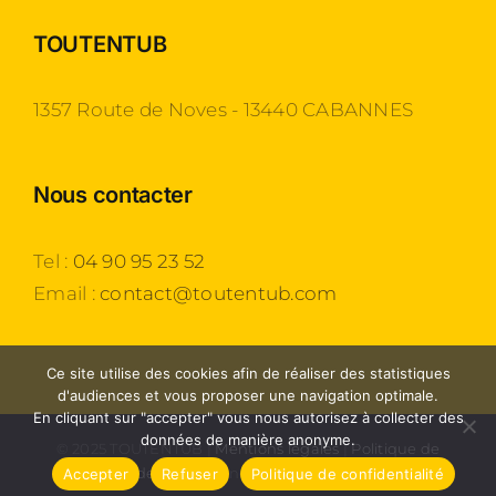
TOUTENTUB
1357 Route de Noves - 13440 CABANNES
Nous contacter
Tel :
04 90 95 23 52
Email :
contact@toutentub.com
Ce site utilise des cookies afin de réaliser des statistiques
d'audiences et vous proposer une navigation optimale.
En cliquant sur "accepter" vous nous autorisez à collecter des
données de manière anonyme.
© 2025 TOUTENTUB |
Mentions légales
|
Politique de
confidentialité
| Une création
Agence 54
Accepter
Refuser
Politique de confidentialité