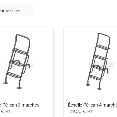
r
16 produits
e Pélican 3 marches
Échelle Pélican 4 march
0
€
129,00
€
HT
HT