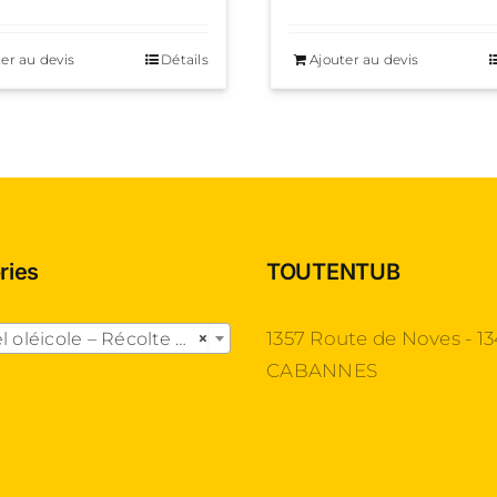
er au devis
Détails
Ajouter au devis
ries
TOUTENTUB

1357 Route de Noves - 1
léicole – Récolte des olives
×
CABANNES