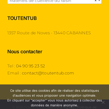
Matériels de cueillette du raisin
×
TOUTENTUB
1357 Route de Noves - 13440 CABANNES
Nous contacter
Tel :
04 90 95 23 52
Email :
contact@toutentub.com
Ce site utilise des cookies afin de réaliser des statistiques
d'audiences et vous proposer une navigation optimale.
En cliquant sur "accepter" vous nous autorisez à collecter des
données de manière anonyme.
© 2025 TOUTENTUB |
Mentions légales
|
Politique de