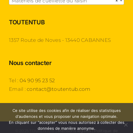
Matériels de cueillette du raisin
×
TOUTENTUB
1357 Route de Noves - 13440 CABANNES
Nous contacter
Tel :
04 90 95 23 52
Email :
contact@toutentub.com
Ce site utilise des cookies afin de réaliser des statistiques
d'audiences et vous proposer une navigation optimale.
En cliquant sur "accepter" vous nous autorisez à collecter des
données de manière anonyme.
© 2025 TOUTENTUB |
Mentions légales
|
Politique de