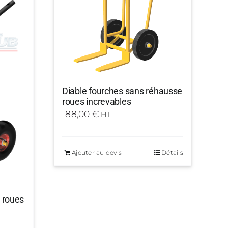
Diable fourches sans réhausse
roues increvables
188,00
€
HT
Ajouter au devis
Détails
 roues