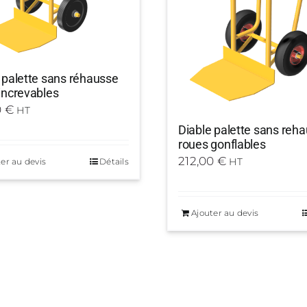
 palette sans réhausse
increvables
0
€
HT
Diable palette sans reh
roues gonflables
212,00
€
HT
er au devis
Détails
Ajouter au devis