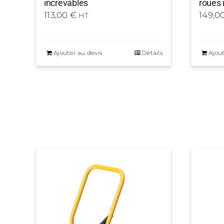
increvables
roues 
113,00
€
149,0
HT
Ajouter au devis
Détails
Ajout