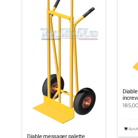
Diable
increv
185,0
Ajout
Diable messager palette