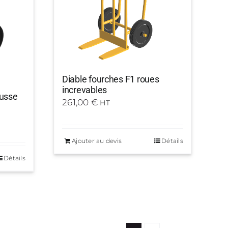
Diable fourches F1 roues
increvables
ausse
261,00
€
HT
Ajouter au devis
Détails
Détails