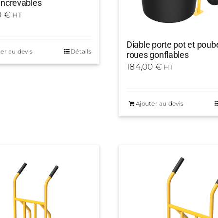
increvables
0
€
HT
Diable porte pot et poube
er au devis
Détails
roues gonflables
184,00
€
HT
Ajouter au devis