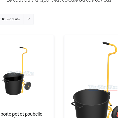
Le coût du transport est calculé au cas par cas
r
16 produits
 porte pot et poubelle