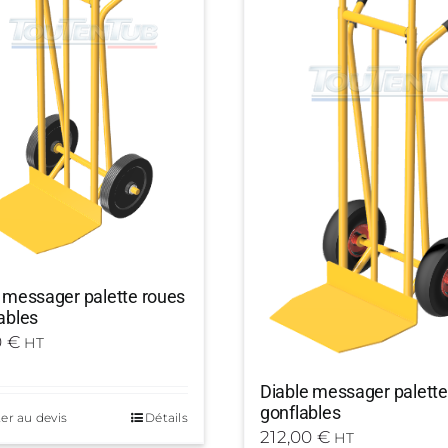
 messager palette roues
ables
0
€
HT
Diable messager palette
gonflables
er au devis
Détails
212,00
€
HT