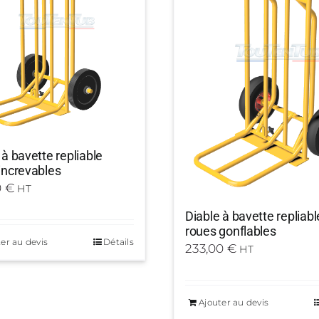
 à bavette repliable
increvables
0
€
HT
Diable à bavette repliabl
roues gonflables
er au devis
Détails
233,00
€
HT
Ajouter au devis