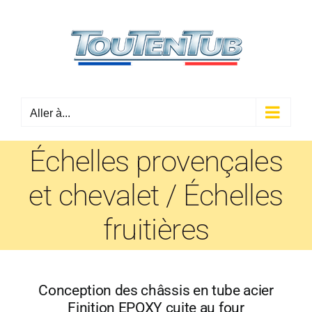
Passer
au
contenu
Aller à...
Échelles provençales
et chevalet / Échelles
fruitières
Conception des châssis en tube acier
Finition EPOXY cuite au four