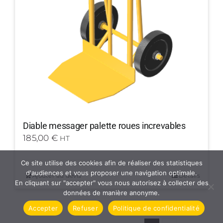
Diable messager palette roues increvables
185,00
€
HT
Ce site utilise des cookies afin de réaliser des statistiques
d'audiences et vous proposer une navigation optimale.
Ajouter au devis
Détails
En cliquant sur "accepter" vous nous autorisez à collecter des
données de manière anonyme.
Accepter
Refuser
Politique de confidentialité