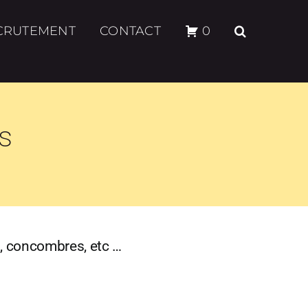
CRUTEMENT
CONTACT
0
es
es, concombres, etc …