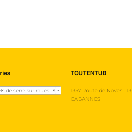
ries
TOUTENTUB

1357 Route de Noves - 1
ls de serre sur roues
×
CABANNES