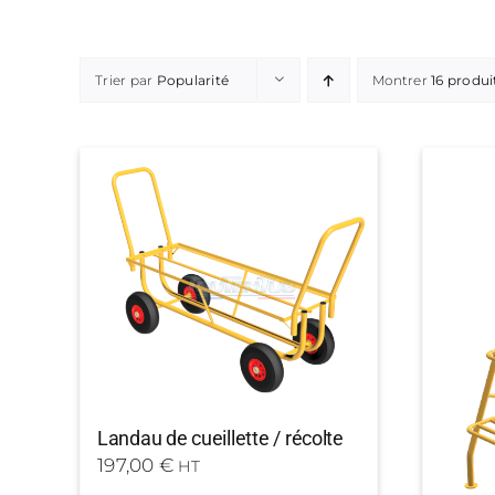
Trier par
Popularité
Montrer
16 produi
Landau de cueillette / récolte
197,00
€
HT