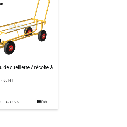
 de cueillette / récolte à
00
€
HT
er au devis
Détails