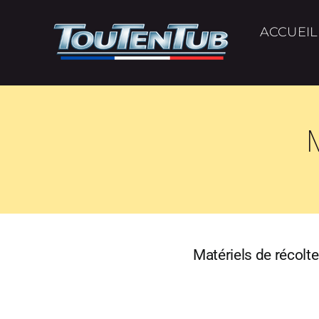
Passer
au
ACCUEIL
contenu
M
Matériels de récolte