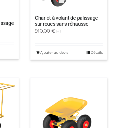
Chariot à volant de palissage
lissage
sur roues sans réhausse
910,00
€
HT
Ajouter au devis
Détails