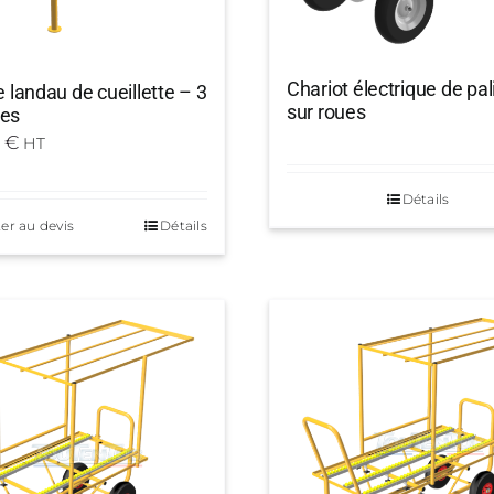
Chariot électrique de pa
e landau de cueillette – 3
sur roues
es
0
€
HT
Détails
er au devis
Détails