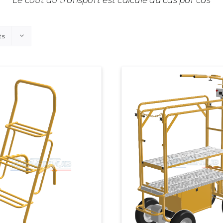
Le coût du transport est calculé au cas par cas
ts