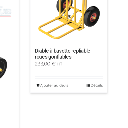
Diable à bavette repliable
roues gonflables
233,00
€
HT
Ajouter au devis
Détails
s