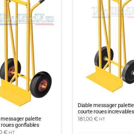
Diable messager palette
courte roues increvable
 messager palette
181,00
€
HT
 roues gonflables
00
€
HT