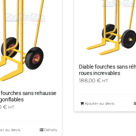
Diable fourches sans ré
roues increvables
188,00
€
HT
 fourches sans rehausse
gonflables
Ajouter au devis
0
€
HT
er au devis
Détails