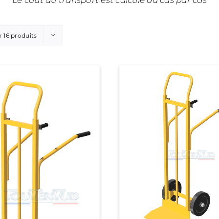
Le coût du transport est calculé au cas par cas
r
16 produits