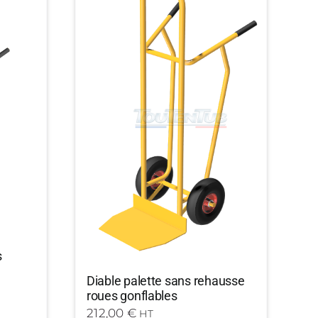
s
Diable palette sans rehausse
roues gonflables
212,00
€
HT