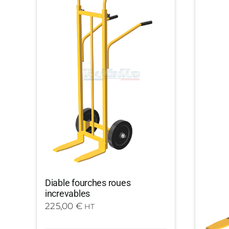
Diable fourches roues
increvables
225,00
€
HT